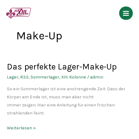
Zum
Inhalt
springen
Make-Up
Das perfekte Lager-Make-Up
Das
perfekte
Lager
,
R33
,
Sommerlager
,
XIII. Kolonne
/
admin
Lager-
So ein Sommerlager ist eine anstrengende Zeit. Dass der
Make-
Körper am Ende ist, muss man aber nicht
Up
immer zeigen. Hier eine Anleitung für einen frischen
strahlenden Teint.
Weiterlesen »