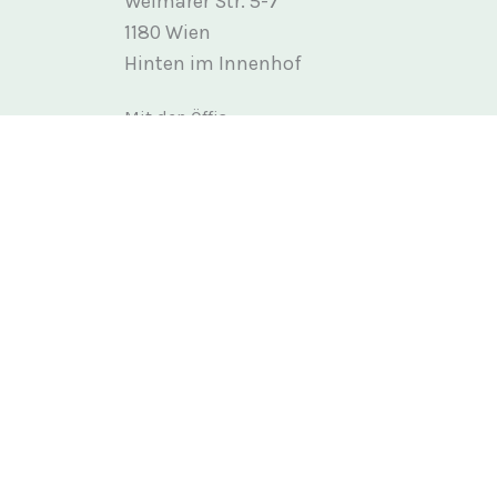
Weimarer Str. 5-7
1180 Wien
Hinten im Innenhof
Mit den Öffis:
Straßenbahnlinien 40 & 41
Haltestelle „Martinstraße“