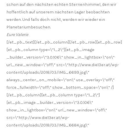
schon auf den nächsten echten Sternenhimmel, den wir
hoffentlich auf unserem nächsten Lager beobachten
werden. Und falls doch nicht, werden wir wieder ein
Planetariumbesuchen.
Eure Valerie
[/et_pb_text][/et_pb_column][/et_pb_row][et_pb_row]
[et_pb_column type=\“1_2\“][et_pb_image
_builder_version=\“3.0.106\“ show_in_lightbox=\“on\“
url_new_window=\“off\“ src=\“http://www.die13er.at/wp-
content/uploads/2018/03/IMG_6699.jpg\“
always_center_on_mobile=\“on\“ use_overlay=\“off\“
force_fullwidth=\“off\“ show_bottom_space=\“on\“ /]
[/et_pb_column][et_pb_column type=\“1_2\“]
[et_pb_image _builder_version=\“3.0.106\“
show_in_lightbox=\“on\“ url_new_window=\“off\“
src=\“http://www.die13er.at/wp-
content/uploads/2018/03/IMG_6684.jpg\“