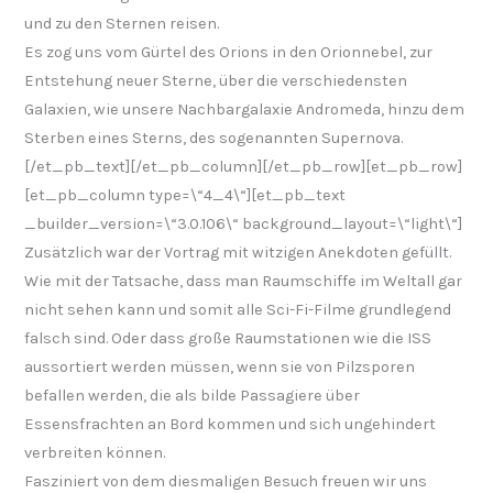
und zu den Sternen reisen.
Es zog uns vom Gürtel des Orions in den Orionnebel, zur
Entstehung neuer Sterne, über die verschiedensten
Galaxien, wie unsere Nachbargalaxie Andromeda, hinzu dem
Sterben eines Sterns, des sogenannten Supernova.
[/et_pb_text][/et_pb_column][/et_pb_row][et_pb_row]
[et_pb_column type=\“4_4\“][et_pb_text
_builder_version=\“3.0.106\“ background_layout=\“light\“]
Zusätzlich war der Vortrag mit witzigen Anekdoten gefüllt.
Wie mit der Tatsache, dass man Raumschiffe im Weltall gar
nicht sehen kann und somit alle Sci-Fi-Filme grundlegend
falsch sind. Oder dass große Raumstationen wie die ISS
aussortiert werden müssen, wenn sie von Pilzsporen
befallen werden, die als bilde Passagiere über
Essensfrachten an Bord kommen und sich ungehindert
verbreiten können.
Fasziniert von dem diesmaligen Besuch freuen wir uns