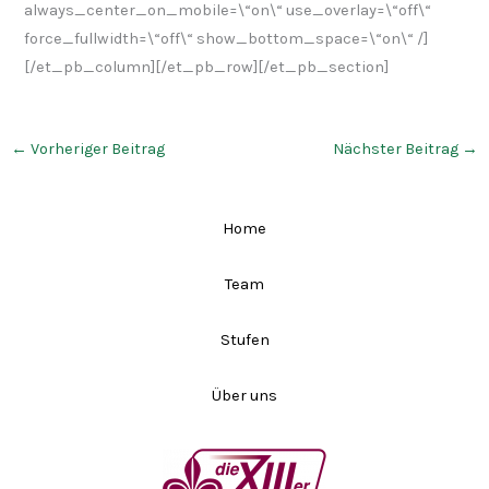
always_center_on_mobile=\“on\“ use_overlay=\“off\“
force_fullwidth=\“off\“ show_bottom_space=\“on\“ /]
[/et_pb_column][/et_pb_row][/et_pb_section]
←
Vorheriger Beitrag
Nächster Beitrag
→
Home
Team
Stufen
Über uns