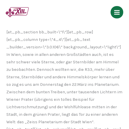
Zum
R33: Reise zu den Sternen
Inhalt
springen
/
R33
/ Von
admin
[et_pb_section bb_built=\“1\“][et_pb_row]
[et_pb_column type=\“4_4\“][et_pb_text
_builder_version=\“3.0.106\“ background_layout=\“light\“]
In Wien, sowie in allen anderen Großstädten auch, ist es
sehr schwer viele Sterne, oder gar Sternbilder am Himmel
zu beobachten. Dennoch wollten wir, die R33, mehr über
Sterne, Sternbilder und andere Himmelskörper lernen und
so zog es uns am Donnerstag den 22.März ins Planetarium.
Zwischen dem bunten Treiben, unter tausenden Lichtern im
Wiener Prater (übrigens ein tolles Beispiel für
Lichtverschmutzung) und der Wohlfühloase mitten in der
Stadt, in dem grünen Prater, liegt das Tor zu einer anderen
Welt: das „Zeiss Planetarium der Stadt Wien“.