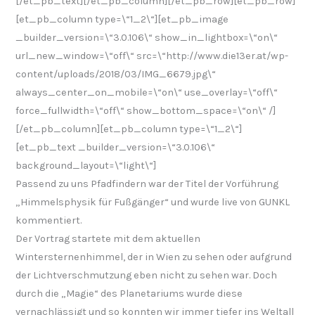
[/et_pb_text][/et_pb_column][/et_pb_row][et_pb_row]
[et_pb_column type=\“1_2\“][et_pb_image
_builder_version=\“3.0.106\“ show_in_lightbox=\“on\“
url_new_window=\“off\“ src=\“http://www.die13er.at/wp-
content/uploads/2018/03/IMG_6679.jpg\“
always_center_on_mobile=\“on\“ use_overlay=\“off\“
force_fullwidth=\“off\“ show_bottom_space=\“on\“ /]
[/et_pb_column][et_pb_column type=\“1_2\“]
[et_pb_text _builder_version=\“3.0.106\“
background_layout=\“light\“]
Passend zu uns Pfadfindern war der Titel der Vorführung
„Himmelsphysik für Fußgänger“ und wurde live von GUNKL
kommentiert.
Der Vortrag startete mit dem aktuellen
Wintersternenhimmel, der in Wien zu sehen oder aufgrund
der Lichtverschmutzung eben nicht zu sehen war. Doch
durch die „Magie“ des Planetariums wurde diese
vernachlässigt und so konnten wir immer tiefer ins Weltall